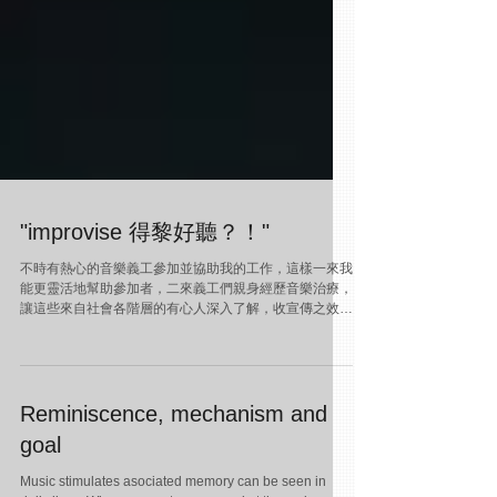
"improvise 得黎好聽？！"
不時有熱心的音樂義工參加並協助我的工作，這樣一來我
能更靈活地幫助參加者，二來義工們親身經歷音樂治療，
讓這些來自社會各階層的有心人深入了解，收宣傳之效，
三來他們以旁觀者角度發表的感想，值得我深思。 有次
我與長者即興演奏（improvisation)過後，一位初接觸音
樂治療的年...
Reminiscence, mechanism and
goal