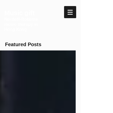
Music gift
Nordoff-Robbins
music therapy in
Hong Kong
Featured Posts