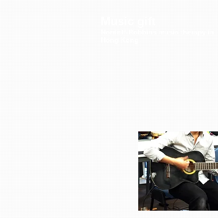
Music gift
Nordoff-Robbins music therapy in
Hong Kong