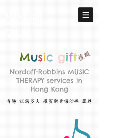
Music gift
Nordoff-Robbins
music therapy in
Hong Kong
M
u
s
i
c
g
i
f
t
Nordoff-Robbins MUSIC
THERAPY services in
Hong Kong